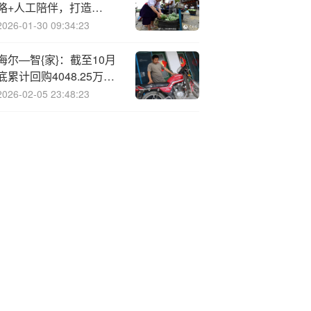
略+人工陪伴，打造
“1+1>2”投资服务新生态
2026-01-30 09:34:23
海尔—智{家}：截至10月
底累计回购4048.25万股
A股
2026-02-05 23:48:23