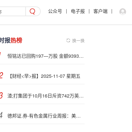
公众号
电子报
客户端
时报
热榜
换一换
恒铭达已回购197—万股 金额9393万元
【财经<早>报】2025-11-07 星期五
渣;打集团于10月16日斥资742万英镑回购51.7万股
德邦证.券-有色金属行业周报：美联储放鸽，看好贵金属表现-250825