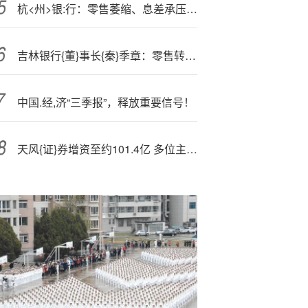
杭<州>银:行：零售萎缩、息差承压、非息波动与资本隐忧
吉林银行{董}事长{秦}季章：零售转型是一项长期的系统性工程
中国.经,济“三季报”，释放重要信号！
天风{证}券增资至约101.4亿 多位主要人员发生变更