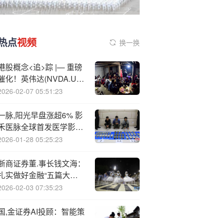
热点
视频
换一换
港股概念<追>踪 |— 重磅
催化！英伟达(NVDA.US)
机器人“新大脑”即将揭晓
2026-02-07 05:51:23
或将受益标的一览(附概
念股)
一脉,阳光早盘涨超6% 影
禾医脉全球首发医学影像
基座大模型产品AIR
2026-01-28 05:25:23
浙商证券董.事长钱文海：
扎实做好金融“五篇大文
章” 向建设“一流投行”奋进
2026-02-03 07:35:23
国,金证券AI投顾：智能策